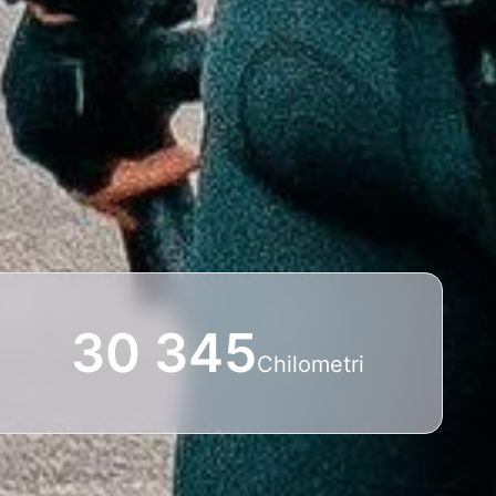
30 345
i
Chilometri