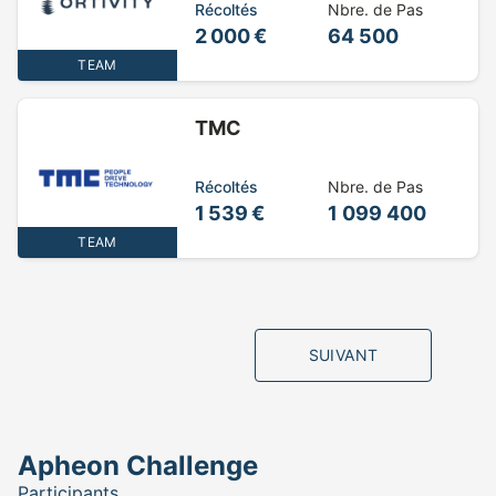
Récoltés
Nbre. de Pas
2 000 €
64 500
TEAM
TMC
Récoltés
Nbre. de Pas
1 539 €
1 099 400
TEAM
SUIVANT
Apheon Challenge
Participants