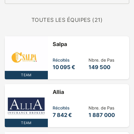
TOUTES LES ÉQUIPES (21)
Salpa
Récoltés
Nbre. de Pas
10 095 €
149 500
TEAM
Allia
Récoltés
Nbre. de Pas
7 842 €
1 887 000
TEAM