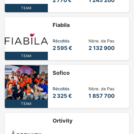
2 770 €
1 245 200
TEAM
Fiabila
Récoltés
Nbre. de Pas
2 595 €
2 132 900
TEAM
Sofico
Récoltés
Nbre. de Pas
2 325 €
1 857 700
TEAM
Ortivity