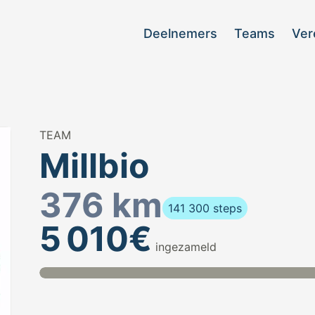
Deelnemers
Teams
Ver
TEAM
Millbio
376 km
141 300 steps
5 010€
ingezameld