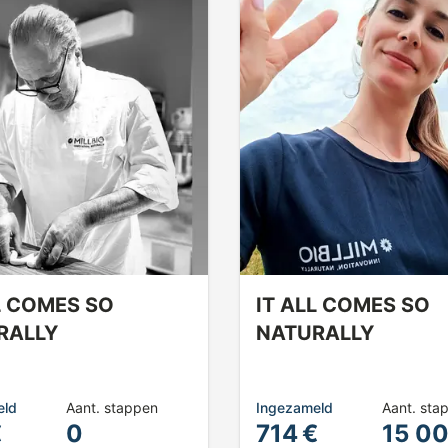
L COMES SO
IT ALL COMES SO
RALLY
NATURALLY
eld
Aant. stappen
Ingezameld
Aant. sta
€
0
714 €
15 0