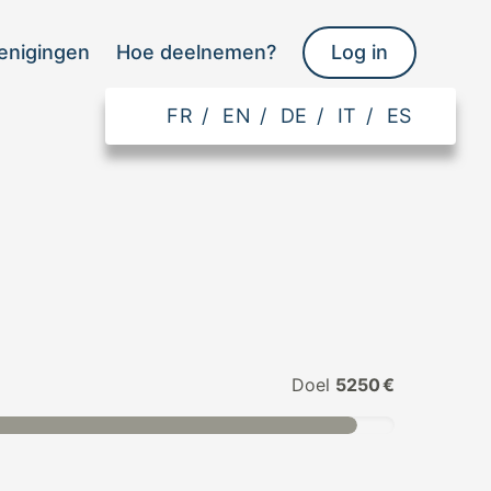
enigingen
Hoe deelnemen?
Log in
FR
/
EN
/
DE
/
IT
/
ES
Doel
5250 €