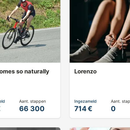
 comes so naturally
Lorenzo
eld
Aant. stappen
Ingezameld
Aant. sta
€
66 300
714 €
0