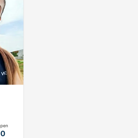
ppen
00